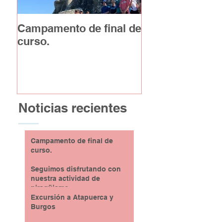
Campamento de final de
Excursión a At
curso.
y Burgos
Noticias recientes
Campamento de final de
curso.
Seguimos disfrutando con
nuestra actividad de
piragüismo
Excursión a Atapuerca y
Burgos