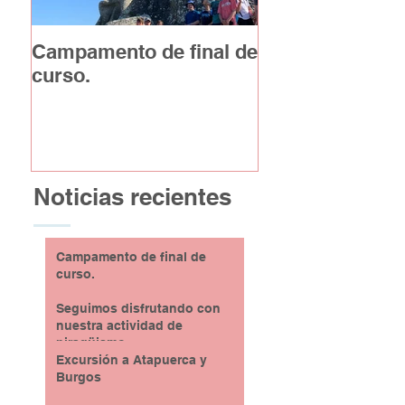
Campamento de final de
Excursión a At
curso.
y Burgos
Noticias recientes
Campamento de final de
curso.
Seguimos disfrutando con
nuestra actividad de
piragüismo
Excursión a Atapuerca y
Burgos