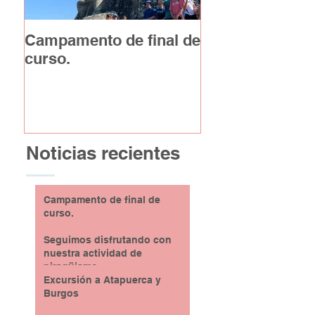
Campamento de final de
Excursión a At
curso.
y Burgos
Noticias recientes
Campamento de final de
curso.
Seguimos disfrutando con
nuestra actividad de
piragüismo
Excursión a Atapuerca y
Burgos