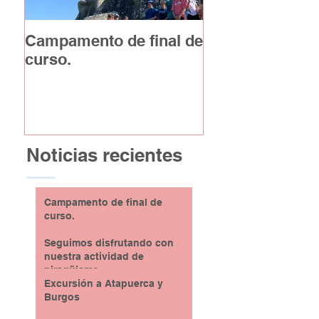
Campamento de final de
Excursión a At
curso.
y Burgos
Noticias recientes
Campamento de final de
curso.
Seguimos disfrutando con
nuestra actividad de
piragüismo
Excursión a Atapuerca y
Burgos