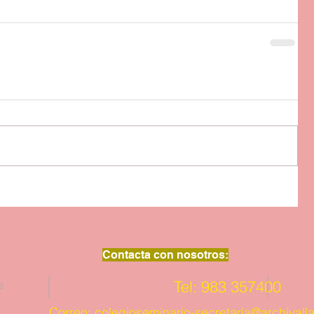
Contacta con nosotros:
Tel: 983 357400
e
Correo:
colegioseminario-secretaria@archivalla