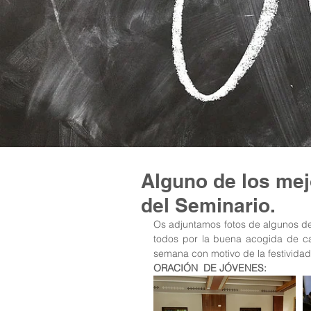
Alguno de los me
del Seminario.
Os adjuntamos fotos de algunos d
todos por la buena acogida de ca
semana con motivo de la festivida
ORACIÓN  DE JÓVENES: