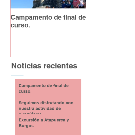
Campamento de final de
Excursión a At
curso.
y Burgos
Noticias recientes
Campamento de final de
curso.
Seguimos disfrutando con
nuestra actividad de
piragüismo
Excursión a Atapuerca y
Burgos