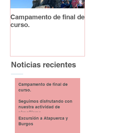
Campamento de final de
Excursión a At
curso.
y Burgos
Noticias recientes
Campamento de final de
curso.
Seguimos disfrutando con
nuestra actividad de
piragüismo
Excursión a Atapuerca y
Burgos