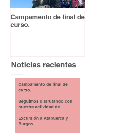
Campamento de final de
Excursión a At
curso.
y Burgos
Noticias recientes
Campamento de final de
curso.
Seguimos disfrutando con
nuestra actividad de
piragüismo
Excursión a Atapuerca y
Burgos