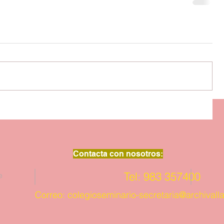
Contacta con nosotros:
Tel: 983 357400
e
Correo:
colegioseminario-secretaria@archivalla