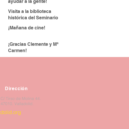
ayudar a la gente!
Visita a la biblioteca
histórica del Seminario
¡Mañana de cine!
¡Gracias Clemente y Mª
Carmen!
Dirección
C/ Tirso de Molina 44.
47010. Valladolid.
dolid.org