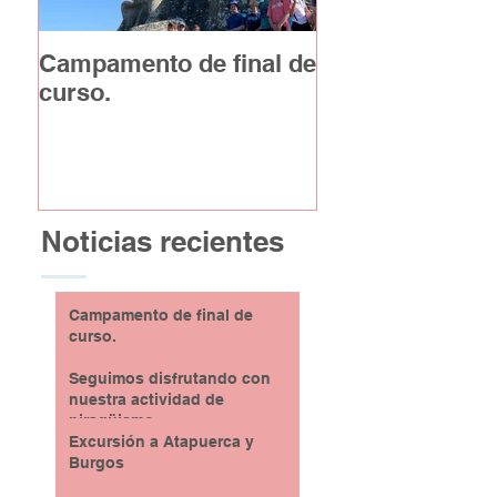
Campamento de final de
Excursión a At
curso.
y Burgos
Noticias recientes
Campamento de final de
curso.
Seguimos disfrutando con
nuestra actividad de
piragüismo
Excursión a Atapuerca y
Burgos