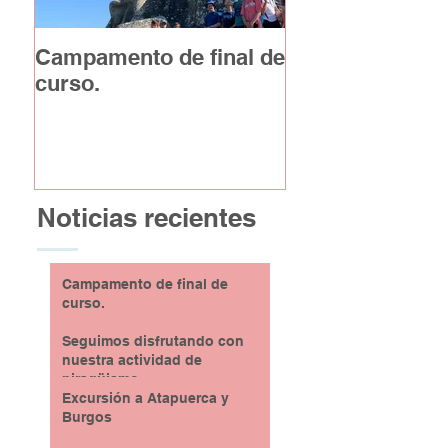
Campamento de final de
Excursión a At
curso.
y Burgos
Noticias recientes
Campamento de final de
curso.
Seguimos disfrutando con
nuestra actividad de
piragüismo
Excursión a Atapuerca y
Burgos