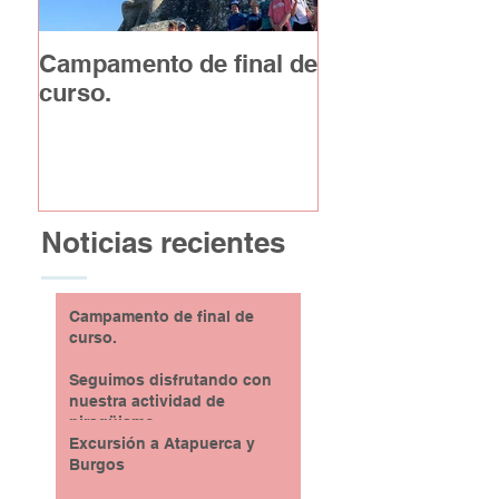
Campamento de final de
Excursión a At
curso.
y Burgos
Noticias recientes
Campamento de final de
curso.
Seguimos disfrutando con
nuestra actividad de
piragüismo
Excursión a Atapuerca y
Burgos