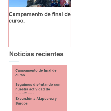
Campamento de final de
Excursión a At
curso.
y Burgos
Noticias recientes
Campamento de final de
curso.
Seguimos disfrutando con
nuestra actividad de
piragüismo
Excursión a Atapuerca y
Burgos